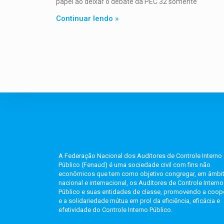
papel ao deixar o debate da PEC 32 somente
Continuar lendo »
A Federação Nacional dos Auditores de Controle Interno
Público (Fenaud) é uma sociedade civil com fins não
econômicos que tem como objetivo congregar, em âmbi
nacional e internacional, os Auditores de Controle Interno
Público e suas entidades de classe, promovendo a coo
e a solidariedade mútua em prol da eficiência, eficácia e
efetividade do Controle Interno Público.