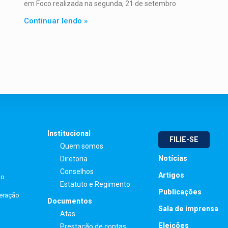
em Foco realizada na segunda, 21 de setembro
Continuar lendo »
Institucional
FILIE-SE
Quem somos
Notícias
Diretoria
Conselhos
Artigos
to
Estatuto e Regimento
Publicações
peração
Documentos
Sala de imprensa
Atas
Eleições
Prestação de contas