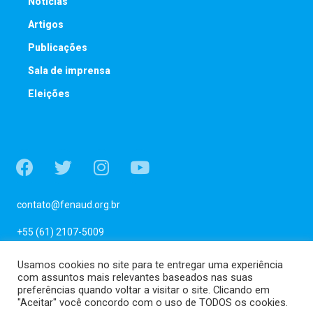
Notícias
Artigos
Publicações
Sala de imprensa
Eleições
contato@fenaud.org.br
+55 (61) 2107-5009
SCLN 110 Bloco C – Subsolo
Usamos cookies no site para te entregar uma experiência
Sala 69 – Asa Norte, Brasília /DF
com assuntos mais relevantes baseados nas suas
CEP: 70753-530
preferências quando voltar a visitar o site. Clicando em
"Aceitar" você concordo com o uso de TODOS os cookies.