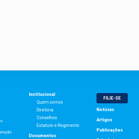
Institucional
FILIE-SE
Quem somos
Notícias
Diretoria
Conselhos
Artigos
to
Estatuto e Regimento
Publicações
peração
Documentos