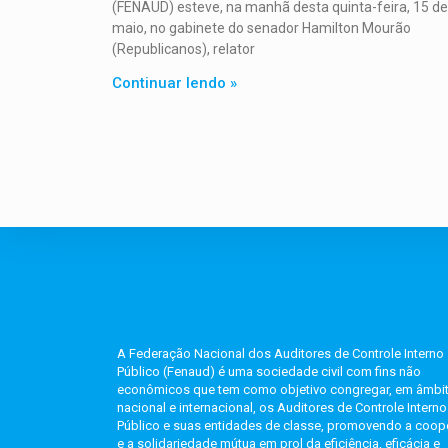
(FENAUD) esteve, na manhã desta quinta-feira, 15 de
maio, no gabinete do senador Hamilton Mourão
(Republicanos), relator
Continuar lendo »
A Federação Nacional dos Auditores de Controle Interno
Público (Fenaud) é uma sociedade civil com fins não
econômicos que tem como objetivo congregar, em âmbi
nacional e internacional, os Auditores de Controle Interno
Público e suas entidades de classe, promovendo a coo
e a solidariedade mútua em prol da eficiência, eficácia e